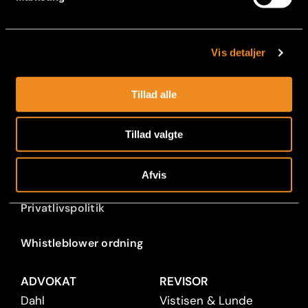
Vikarservice
For medarbejdere
Vis detaljer
Employer Branding
Tillad alle
Om All Recruit
Tillad valgte
Viden & indsigt
Afvis
Privatlivspolitik
Whistleblower ordning
ADVOKAT
REVISOR
Dahl
Vistisen & Lunde