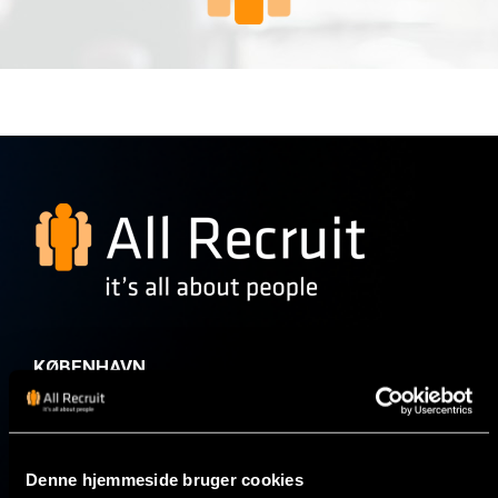
KØBENHAVN
Vibeholms Allé 25, 2605 Brøndby
SILKEBORG
Denne hjemmeside bruger cookies