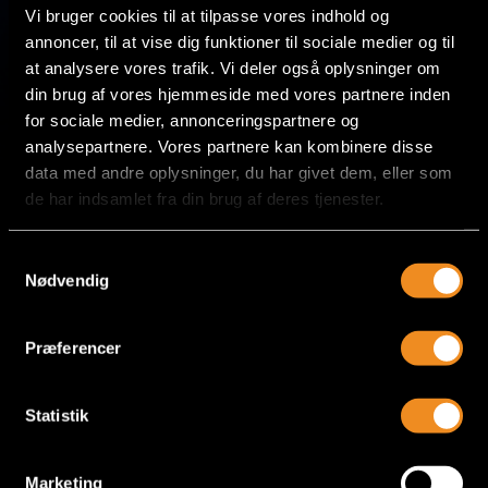
Sommervej 50, 25, 8600 Silkeborg
Vi bruger cookies til at tilpasse vores indhold og
annoncer, til at vise dig funktioner til sociale medier og til
at analysere vores trafik. Vi deler også oplysninger om
HERNING
din brug af vores hjemmeside med vores partnere inden
for sociale medier, annonceringspartnere og
Hi-Park 411, 7400 Herning
analysepartnere. Vores partnere kan kombinere disse
CVR nr. 36 89 37 53
data med andre oplysninger, du har givet dem, eller som
de har indsamlet fra din brug af deres tjenester.
Samtykkevalg
+45 70 70 22 88
Nødvendig
info@all-recruit.dk
Præferencer
Forside
Statistik
Rekruttering
Marketing