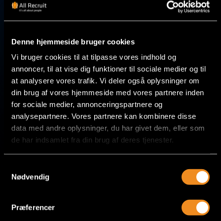
KØBENHAVN
Denne hjemmeside bruger cookies
Vibeholms Allé 25, 2605 Brøndby
Vi bruger cookies til at tilpasse vores indhold og
annoncer, til at vise dig funktioner til sociale medier og til
at analysere vores trafik. Vi deler også oplysninger om
SILKEBORG
din brug af vores hjemmeside med vores partnere inden
for sociale medier, annonceringspartnere og
Sommervej 50, 25, 8600 Silkeborg
analysepartnere. Vores partnere kan kombinere disse
data med andre oplysninger, du har givet dem, eller som
de har indsamlet fra din brug af deres tjenester.
HERNING
Hi-Park 411, 7400 Herning
Samtykkevalg
CVR nr. 36 89 37 53
Nødvendig
Præferencer
+45 70 70 22 88