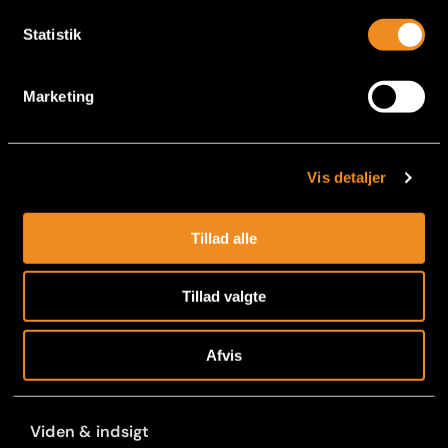
Statistik
info@all-recruit.dk
Marketing
Forside
Rekruttering
Vis detaljer
Vikarservice
Tillad alle
For medarbejdere
Tillad valgte
Employer Branding
Afvis
Om All Recruit
Viden & indsigt