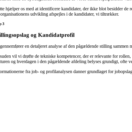
te hjælper os med at identificere kandidater, der ikke blot besidder de 
organisationens udvikling afspejles i de kandidater, vi tiltrækker.
p 3
illingsopslag og Kandidatprofil
 gennemfører en detaljeret analyse af den pågældende stilling sammen 
uden vil vi drøfte de tekniske kompetencer, der er relevante for rollen,
lturen og hverdagen i den pågældende afdeling belyses grundigt, ofte 
formationerne fra job- og profilanalysen danner grundlaget for jobopsla