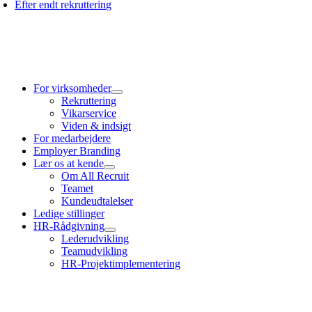
Efter endt rekruttering
For virksomheder
Rekruttering
Vikarservice
Viden & indsigt
For medarbejdere
Employer Branding
Lær os at kende
Om All Recruit
Teamet
Kundeudtalelser
Ledige stillinger
HR-Rådgivning
Lederudvikling
Teamudvikling
HR-Projektimplementering