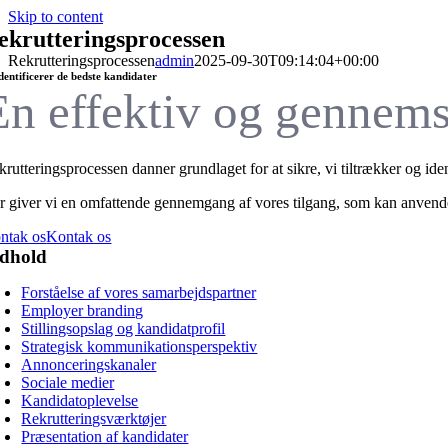
Skip to content
ekrutteringsprocessen
Rekrutteringsprocessen
admin
2025-09-30T09:14:04+00:00
identificerer de bedste kandidater
En effektiv og
gennems
rutteringsprocessen danner grundlaget for at sikre, vi tiltrækker og iden
r giver vi en omfattende gennemgang af vores tilgang, som kan anvendes
ntak os
Kontak os
ndhold
Forståelse af vores samarbejdspartner
Employer branding
Stillingsopslag og kandidatprofil
Strategisk kommunikationsperspektiv
Annonceringskanaler
Sociale medier
Kandidatoplevelse
Rekrutteringsværktøjer
Præsentation af kandidater