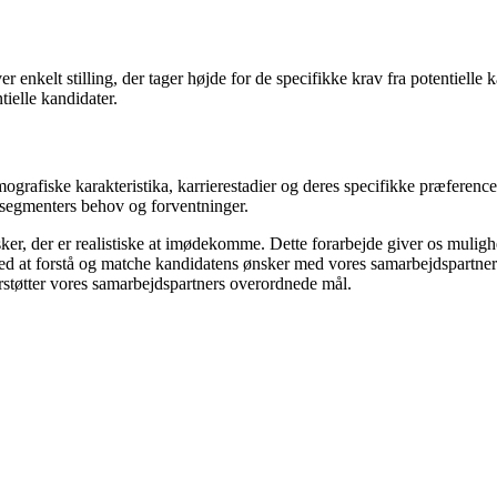
r enkelt stilling, der tager højde for de specifikke krav fra potentiell
tielle kandidater.
grafiske karakteristika, karrierestadier og deres specifikke præferencer 
segmenters behov og forventninger.
ker, der er realistiske at imødekomme. Dette forarbejde giver os mulighe
 Ved at forstå og matche kandidatens ønsker med vores samarbejdspartner
derstøtter vores samarbejdspartners overordnede mål.