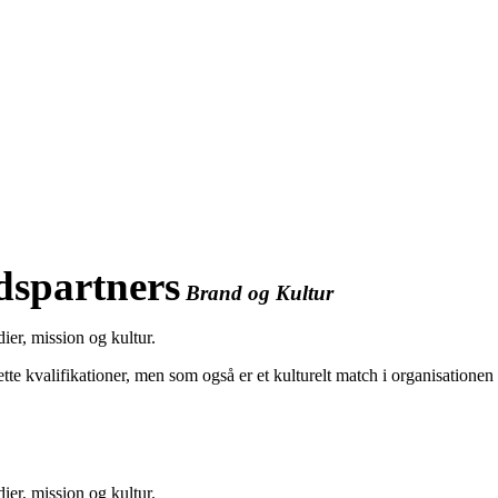
dspartners
Brand og Kultur
ier, mission og kultur.
rette kvalifikationer, men som også er et kulturelt match i organisatione
ier, mission og kultur.