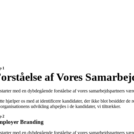
p 1
orståelse af Vores Samarbej
 starter med en dybdegående forståelse af vores samarbejdspartners værd
te hjælper os med at identificere kandidater, der ikke blot besidder de 
organisationens udvikling afspejles i de kandidater, vi tiltrækker.
p 2
mployer Branding
 starter med en dybdegående forståelse af vores samarbejdspartners værd